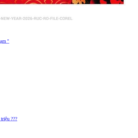
hạm "
triệu ???