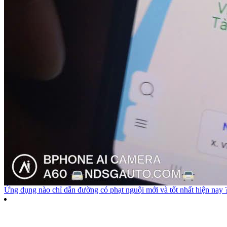
Ứng dụng nào chỉ dẫn đường có phạt nguội mới và tốt nhất hiện nay 