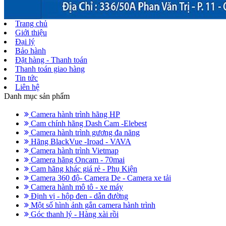
Trang chủ
Giới thiệu
Đại lý
Bảo hành
Đặt hàng - Thanh toán
Thanh toán giao hàng
Tin tức
Liên hệ
Danh mục sản phẩm
Camera hành trình hãng HP
Cam chính hãng Dash Cam -Elebest
Camera hành trình gương đa năng
Hãng BlackVue -Iroad - VAVA
Camera hành trình Vietmap
Camera hãng Oncam - 70mai
Cam hãng khác giá rẻ - Phụ Kiện
Camera 360 độ- Camera De - Camera xe tải
Camera hành mô tô - xe máy
Định vị - hộp đen - dẫn đường
Một số hình ảnh gắn camera hành trình
Góc thanh lý - Hàng xài rồi