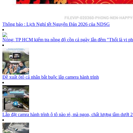
Thông báo : Lịch Nghỉ tết Nguyên Đán 2026 của NDSG
Nóng: TP HCM kiểm tra nồng độ cồn cả ngày lẫn đêm "Thổi là vi p
Đề xuất ôtô cá nhân bắt buộc lắp camera hành trình
Lắp đặt camra hành trình ô tô nào rẻ, mà ngon, chất lượng tầm dưới 2 