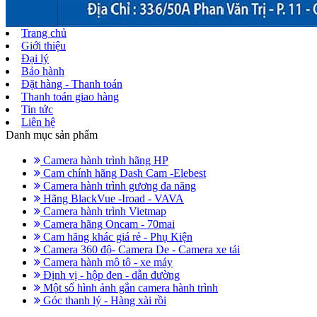
Trang chủ
Giới thiệu
Đại lý
Bảo hành
Đặt hàng - Thanh toán
Thanh toán giao hàng
Tin tức
Liên hệ
Danh mục sản phẩm
Camera hành trình hãng HP
Cam chính hãng Dash Cam -Elebest
Camera hành trình gương đa năng
Hãng BlackVue -Iroad - VAVA
Camera hành trình Vietmap
Camera hãng Oncam - 70mai
Cam hãng khác giá rẻ - Phụ Kiện
Camera 360 độ- Camera De - Camera xe tải
Camera hành mô tô - xe máy
Định vị - hộp đen - dẫn đường
Một số hình ảnh gắn camera hành trình
Góc thanh lý - Hàng xài rồi