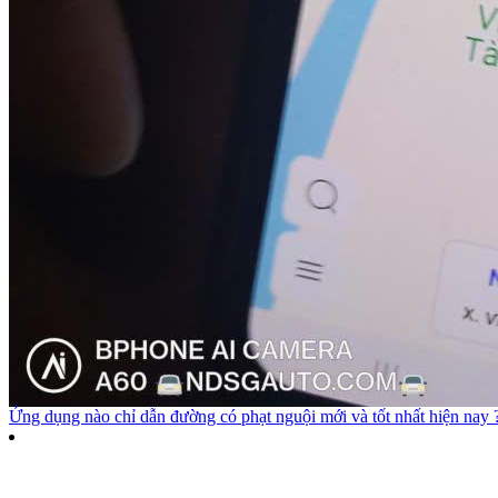
Ứng dụng nào chỉ dẫn đường có phạt nguội mới và tốt nhất hiện nay 