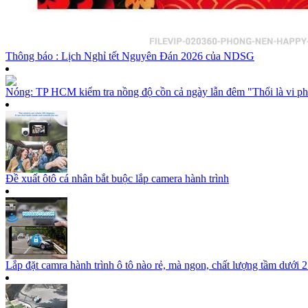
Thông báo : Lịch Nghỉ tết Nguyên Đán 2026 của NDSG
Nóng: TP HCM kiểm tra nồng độ cồn cả ngày lẫn đêm "Thổi là vi p
Đề xuất ôtô cá nhân bắt buộc lắp camera hành trình
Lắp đặt camra hành trình ô tô nào rẻ, mà ngon, chất lượng tầm dưới 2 