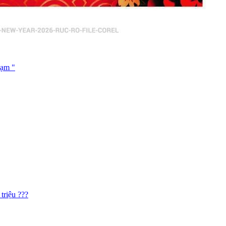
hạm "
triệu ???