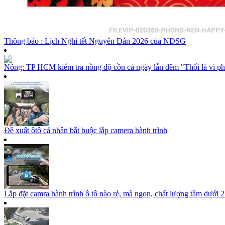
Thông báo : Lịch Nghỉ tết Nguyên Đán 2026 của NDSG
Nóng: TP HCM kiểm tra nồng độ cồn cả ngày lẫn đêm "Thổi là vi p
Đề xuất ôtô cá nhân bắt buộc lắp camera hành trình
Lắp đặt camra hành trình ô tô nào rẻ, mà ngon, chất lượng tầm dưới 2 