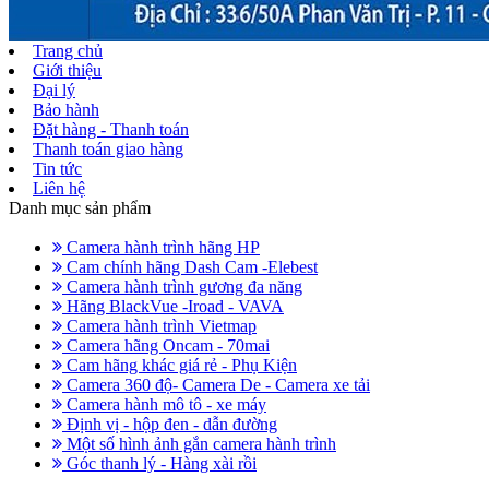
Trang chủ
Giới thiệu
Đại lý
Bảo hành
Đặt hàng - Thanh toán
Thanh toán giao hàng
Tin tức
Liên hệ
Danh mục sản phẩm
Camera hành trình hãng HP
Cam chính hãng Dash Cam -Elebest
Camera hành trình gương đa năng
Hãng BlackVue -Iroad - VAVA
Camera hành trình Vietmap
Camera hãng Oncam - 70mai
Cam hãng khác giá rẻ - Phụ Kiện
Camera 360 độ- Camera De - Camera xe tải
Camera hành mô tô - xe máy
Định vị - hộp đen - dẫn đường
Một số hình ảnh gắn camera hành trình
Góc thanh lý - Hàng xài rồi