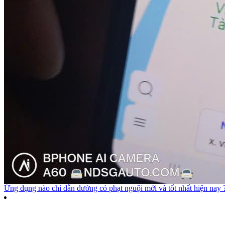
Ứng dụng nào chỉ dẫn đường có phạt nguội mới và tốt nhất hiện nay 