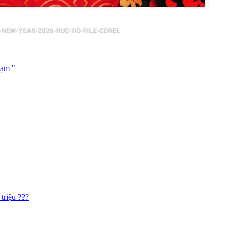
hạm "
triệu ???