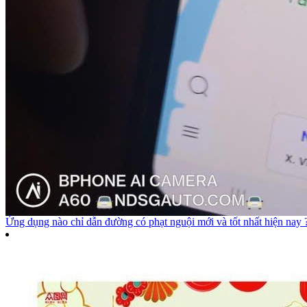
Ứng dụng nào chỉ dẫn đường có phạt nguội mới và tốt nhất hiện nay 