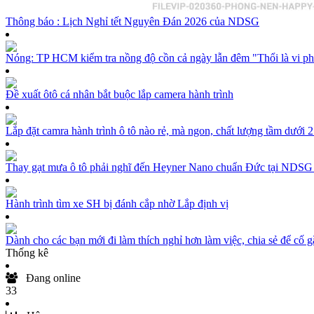
Thông báo : Lịch Nghỉ tết Nguyên Đán 2026 của NDSG
Nóng: TP HCM kiểm tra nồng độ cồn cả ngày lẫn đêm "Thổi là vi p
Đề xuất ôtô cá nhân bắt buộc lắp camera hành trình
Lắp đặt camra hành trình ô tô nào rẻ, mà ngon, chất lượng tầm dưới 2 
Thay gạt mưa ô tô phải nghĩ đến Heyner Nano chuẩn Đức tại NDSG
Hành trình tìm xe SH bị đánh cắp nhờ Lắp định vị
Dành cho các bạn mới đi làm thích nghỉ hơn làm việc, chia sẻ để cố g
Thống kê
Đang online
33