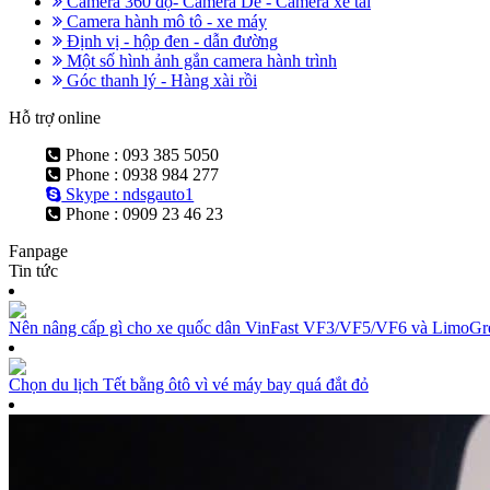
Camera 360 độ- Camera De - Camera xe tải
Camera hành mô tô - xe máy
Định vị - hộp đen - dẫn đường
Một số hình ảnh gắn camera hành trình
Góc thanh lý - Hàng xài rồi
Hỗ trợ online
Phone : 093 385 5050
Phone : 0938 984 277
Skype : ndsgauto1
Phone : 0909 23 46 23
Fanpage
Tin tức
Nên nâng cấp gì cho xe quốc dân VinFast VF3/VF5/VF6 và LimoGree
Chọn du lịch Tết bằng ôtô vì vé máy bay quá đắt đỏ