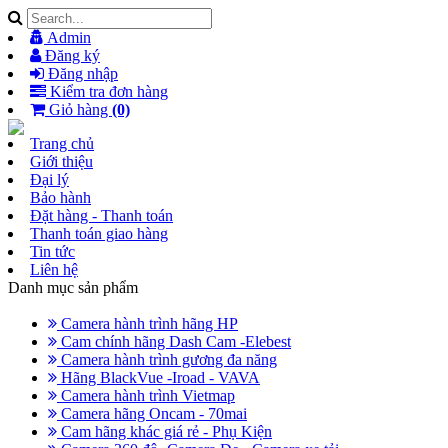
Admin
Đăng ký
Đăng nhập
Kiểm tra đơn hàng
Giỏ hàng
(0)
Trang chủ
Giới thiệu
Đại lý
Bảo hành
Đặt hàng - Thanh toán
Thanh toán giao hàng
Tin tức
Liên hệ
Danh mục sản phẩm
Camera hành trình hãng HP
Cam chính hãng Dash Cam -Elebest
Camera hành trình gương đa năng
Hãng BlackVue -Iroad - VAVA
Camera hành trình Vietmap
Camera hãng Oncam - 70mai
Cam hãng khác giá rẻ - Phụ Kiện