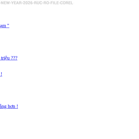
hạm "
triệu ???
 !
ắng hơn !