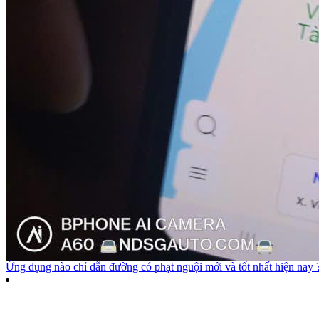
Ứng dụng nào chỉ dẫn đường có phạt nguội mới và tốt nhất hiện nay 