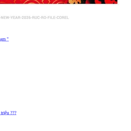
hạm "
triệu ???