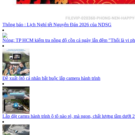
Thông báo : Lịch Nghỉ tết Nguyên Đán 2026 của NDSG
Nóng: TP HCM kiểm tra nồng độ cồn cả ngày lẫn đêm "Thổi là vi p
Đề xuất ôtô cá nhân bắt buộc lắp camera hành trình
Lắp đặt camra hành trình ô tô nào rẻ, mà ngon, chất lượng tầm dưới 2 