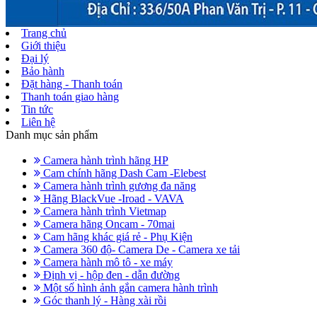
Trang chủ
Giới thiệu
Đại lý
Bảo hành
Đặt hàng - Thanh toán
Thanh toán giao hàng
Tin tức
Liên hệ
Danh mục sản phẩm
Camera hành trình hãng HP
Cam chính hãng Dash Cam -Elebest
Camera hành trình gương đa năng
Hãng BlackVue -Iroad - VAVA
Camera hành trình Vietmap
Camera hãng Oncam - 70mai
Cam hãng khác giá rẻ - Phụ Kiện
Camera 360 độ- Camera De - Camera xe tải
Camera hành mô tô - xe máy
Định vị - hộp đen - dẫn đường
Một số hình ảnh gắn camera hành trình
Góc thanh lý - Hàng xài rồi